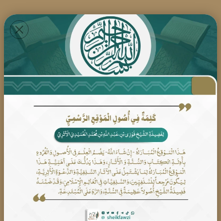
هل يعترف بشهاده المرأة
الواحدة في رؤيه الهلال لدخول
الشهر؟
الجواب: بارك الله فيك: نعم تقبل شهادة المرأة
الواحدة في رؤية الهلال، وقد قال بذلك عدد من فقهاء
الحنفية والحنابلة والشافعية....
المـــزيـد ...
أحسن الله إليكم ما حكم امرأة
عليها قضاء من العام الماضي
وأدركها رمضان فماذا عليها؟
الجواب: بارك الله فيك: المرأة التي أدركها رمضان ولم
تقض ما عليها، تقضي ما عليها بعد رمضان، وإذا
يشق عليها الصيام فتطعم عن كل يوم مسكين