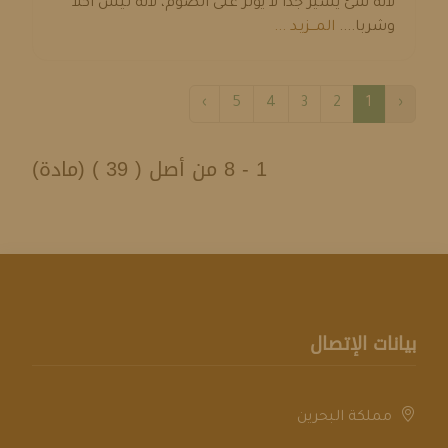
لأنه شئ يسير جدا لا يؤثر على الصوم، لأنه ليس أكلا
وشربا....
المـــزيـد ...
›
5
4
3
2
1
‹
1 - 8 من أصل ( 39 ) (مادة)
بيانات الإتصال
مملكة البحرين