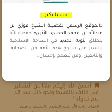
وليس عليها القضاء....
المـــزيـد ...
...مرحبا بكم...
«الموقع الرسمي لفضيلة الشيخ فوزي بن
أحسن الله إليكم ما حكم الحقن
عبدالله بن محمد الحميدي الأثري»
حفظه الله
للصائم؟
ينطلق
بثوبه الجديد
في الساحة الإسلامية
الجواب: بارك الله فيك: الحقن المغذية: تفطر
بالسير على سروج هذه الأمة من الصحابة،
الصائم، والحقن غير المغذية، لا تفطر الصائم مثل
والتابعين، ومن تبعهم بإحسان..
الإبر في العضلات، وغيرها....
المـــزيـد ...
أحسن الله إليكم ماذا عن التقطير
في الأنف بالقسط ونحو ذلك مما قد
يتم تناوله؟
الجواب: بارك الله فيك: التقطير بالقسط: لا يفطر