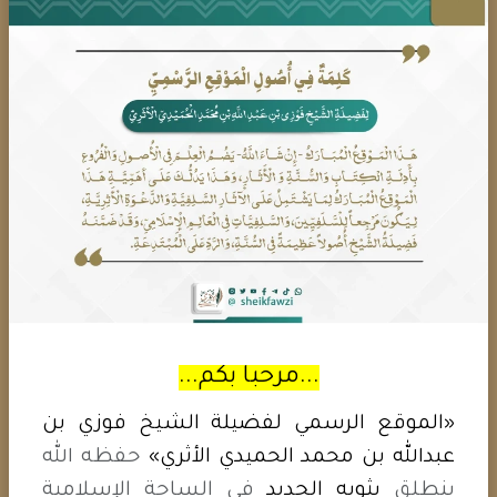
...مرحبا بكم...
«الموقع الرسمي لفضيلة الشيخ فوزي بن
تسديد النبل لاستهداف الشيعة
عبدالله بن محمد الحميدي الأثري»
حفظه الله
الدجاجلة لكذبهم على عائشة أنها
ينطلق
بثوبه الجديد
في الساحة الإسلامية