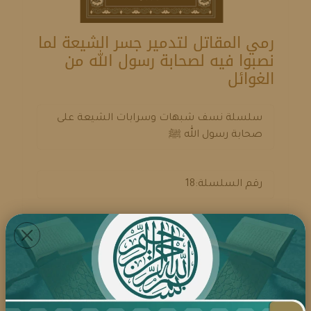
رمي المقاتل لتدمير جسر الشيعة لما
نصبوا فيه لصحابة رسول الله من
الغوائل
سلسلة نسف شبهات وسرابات الشيعة على
صحابة رسول الله ﷺ
رقم السلسلة:18
تأليف: الشيخ فوزي بن عبد الله الحميدي الأثري
التحميل