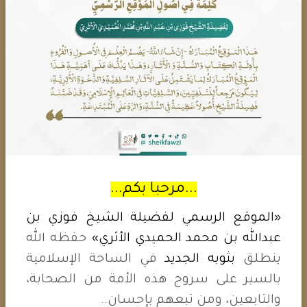
كشف الستر في بيان ضعف احاديث
التهليل
سلسلة من النقد العلمي المنهجي
...مرحبا بكم...
«الموقع الرسمي لفضيلة الشيخ فوزي بن
رقم السلسلة:2
عبدالله بن محمد الحميدي الأثري»
حفظه الله
ينطلق
بثوبه الجديد
في الساحة الإسلامية
تأليف: الشيخ فوزي بن عبد الله الحميدي الأثري
بالسير على سروج هذه الأمة من الصحابة،
والتابعين، ومن تبعهم بإحسان..