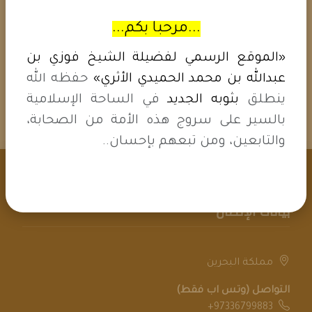
...مرحبا بكم...
«الموقع الرسمي لفضيلة الشيخ فوزي بن
نشر
عبدالله بن محمد الحميدي الأثري»
حفظه الله
ينطلق
بثوبه الجديد
في الساحة الإسلامية
بالسير على سروج هذه الأمة من الصحابة،
والتابعين، ومن تبعهم بإحسان..
بيانات الإتصال
مملكة البحرين
التواصل (وتس اب فقط)
+97336799883