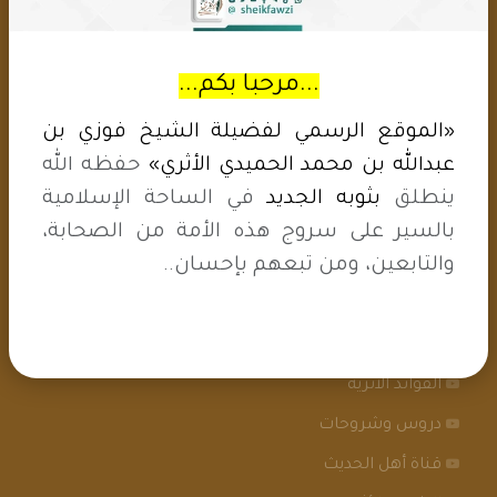
مملكة البحرين
التواصل (وتس اب فقط)
+97336799883
...مرحبا بكم...
البريد الإلكتروني
«الموقع الرسمي لفضيلة الشيخ فوزي بن
mail@sheikfawzi.net
عبدالله بن محمد الحميدي الأثري»
حفظه الله
ينطلق
بثوبه الجديد
في الساحة الإسلامية
مواقع مفيدة
بالسير على سروج هذه الأمة من الصحابة،
والتابعين، ومن تبعهم بإحسان..
الشبكة الأثرية
قنوات اليوتوب
الفوائد الأثرية
دروس وشروحات
قناة أهل الحديث